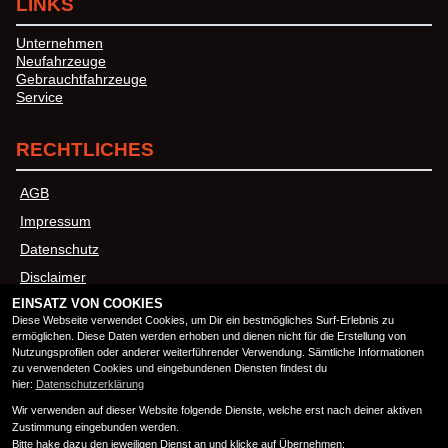
LINKS
Unternehmen
Neufahrzeuge
Gebrauchtfahrzeuge
Service
RECHTLICHES
AGB
Impressum
Datenschutz
Disclaimer
EINSATZ VON COOKIES
Barrierefreiheit
Diese Webseite verwendet Cookies, um Dir ein bestmögliches Surf-Erlebnis zu
ermöglichen. Diese Daten werden erhoben und dienen nicht für die Erstellung von
Nutzungsprofilen oder anderer weiterführender Verwendung. Sämtliche Informationen
ÖFFNUNGSZEITEN
zu verwendeten Cookies und eingebundenen Diensten findest du
hier:
Datenschutzerklärung
Wir verwenden auf dieser Website folgende Dienste, welche erst nach deiner aktiven
Montag:
08:00 - 18:00
Zustimmung eingebunden werden.
Dienstag:
08:00 - 18:00
Bitte hake dazu den jeweiligen Dienst an und klicke auf Übernehmen: