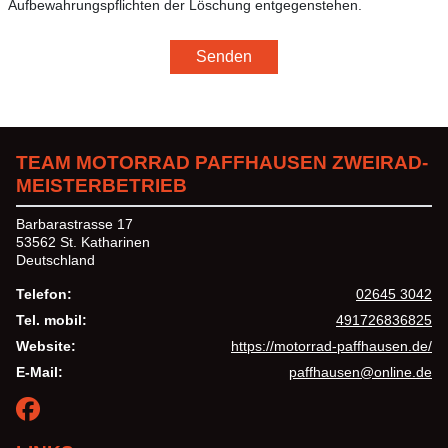
Aufbewahrungspflichten der Löschung entgegenstehen.
Senden
TEAM MOTORRAD PAFFHAUSEN ZWEIRAD-
MEISTERBETRIEB
Barbarastrasse 17
53562 St. Katharinen
Deutschland
Telefon:
02645 3042
Tel. mobil:
491726836825
Website:
https://motorrad-paffhausen.de/
E-Mail:
paffhausen@online.de