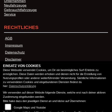
Unternehmen
Neufahrzeuge
Gebrauchtfahrzeuge
Service
RECHTLICHES
AGB
Impressum
Datenschutz
Disclaimer
EINSATZ VON COOKIES
Barrierefreiheit
Diese Webseite verwendet Cookies, um Dir ein bestmögliches Surf-Erlebnis zu
ermöglichen. Diese Daten werden erhoben und dienen nicht für die Erstellung von
Nutzungsprofilen oder anderer weiterführender Verwendung. Sämtliche Informationen
ÖFFNUNGSZEITEN
zu verwendeten Cookies und eingebundenen Diensten findest du
hier:
Datenschutzerklärung
Wir verwenden auf dieser Website folgende Dienste, welche erst nach deiner aktiven
Montag:
08:00 - 18:00
Zustimmung eingebunden werden.
Dienstag:
08:00 - 18:00
Bitte hake dazu den jeweiligen Dienst an und klicke auf Übernehmen:
Mittwoch:
08:00 - 18:00
Google Maps und Youtube
Donnerstag:
08:00 - 18:00