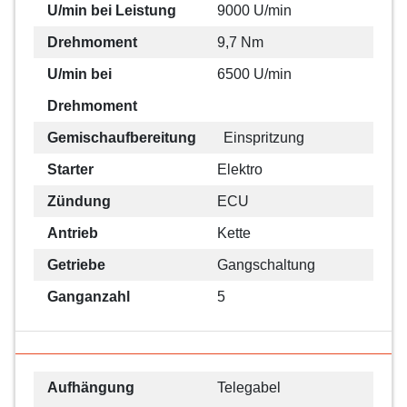
U/min bei Leistung
9000 U/min
Drehmoment
9,7 Nm
U/min bei
6500 U/min
Drehmoment
Gemischaufbereitung
Einspritzung
Starter
Elektro
Zündung
ECU
Antrieb
Kette
Getriebe
Gangschaltung
Ganganzahl
5
Aufhängung
Telegabel