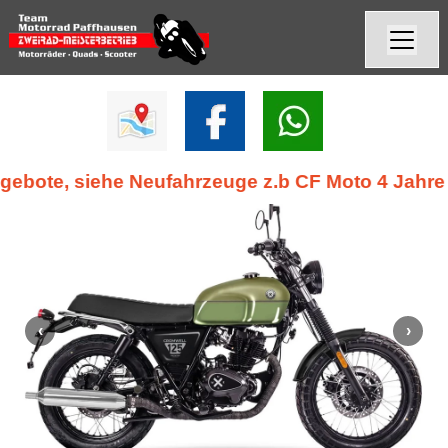
e, siehe Neufahrzeuge z.b CF Moto 4 Jahre Herst